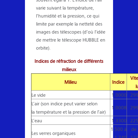
varie suivant la température,
l’humidité et la pression, ce qui
limite par exemple la netteté des
images des télescopes (d’où l’idée
de mettre le télescope HUBBLE en
orbite).
Indices de réfraction de différents
milieux
Vit
Milieu
Indice
l
Le vide
1.0000
299
L’air (son indice peut varier selon
1.0008
299
la température et la pression de l’air)
L’eau
1.3300
225
1.500 à
de
Les verres organiques
1.740
172