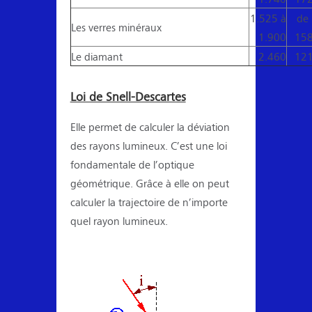
1.525 à
de
Les verres minéraux
1.900
158
Le diamant
2.460
121
Loi de Snell-Descartes
Elle permet de calculer la déviation
des rayons lumineux. C’est une loi
fondamentale de l’optique
géométrique. Grâce à elle on peut
calculer la trajectoire de n’importe
quel rayon lumineux.