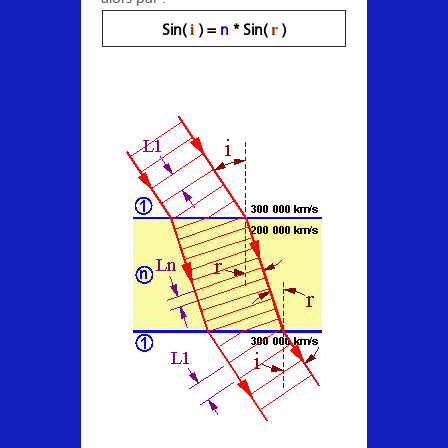
i
r
Sin(
) =
n
* Sin(
)