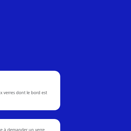
x verres dont le bord est
te à demander un verre