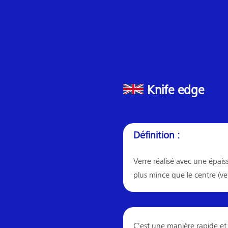
Knife edge
Définition :
Verre réalisé avec une épais
plus mince que le centre (ve
C’est une manière rapide et