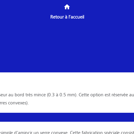
home
Retour à l’accueil
seur au bord très mince (0.3 à 0.5 mm). Cette option est réservée au
rres convexes).
 simple d’amincir un
verre convexe
. Cette
fabrication spéciale
consis