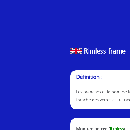
Rimless frame
Définition :
Les branches et le pont de l
tranche des verres est usiné
Monture percée (
Rimless
)
: