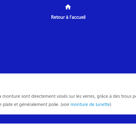
home
Retour à l’accueil
a monture sont directement vissés sur les verres, grâce à des trous pe
e plate et généralement polie. (voir
monture de lunette
)