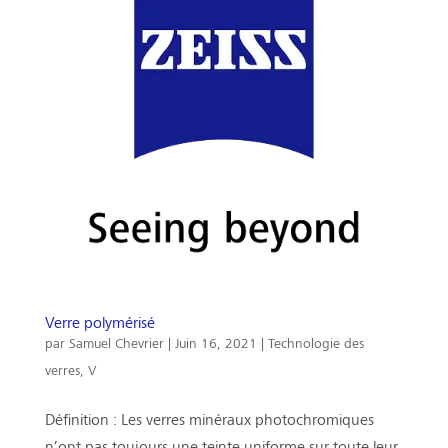
Verre polymérisé
par
Samuel Chevrier
|
Juin 16, 2021
|
Technologie des
verres
,
V
Définition : Les verres minéraux photochromiques
n’ont pas toujours une teinte uniforme sur toute leur